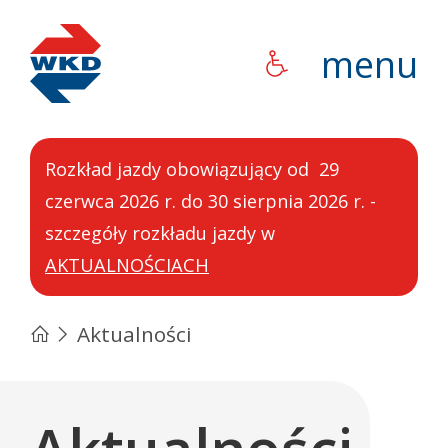
WKD
menu
Rozkład jazdy obowiązujący od 29
czerwca 2026 r. do 30 sierpnia 2026 r. -
szczegóły rozkładu jazdy w
AKTUALNOŚCIACH
Aktualności