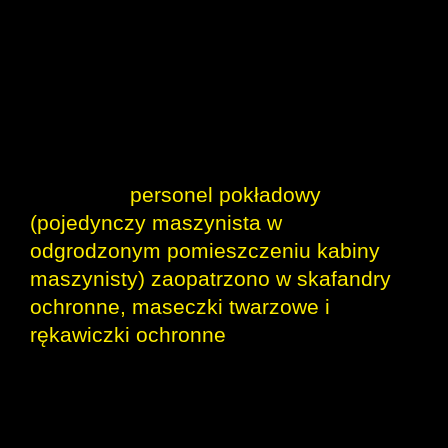
określonej wydajności i niezawodności.
Wszyscy pracownicy spółki, w tym
personel związany bezpośrednio z
obsługą podróżnych, zostali zaopatrzeni
w środki ochrony osobistej, tj. płyny do
dezynfekcji, maseczki, rękawiczki itp.,
natomiast
personel pokładowy
(pojedynczy maszynista w
odgrodzonym pomieszczeniu kabiny
maszynisty) zaopatrzono w skafandry
ochronne, maseczki twarzowe i
rękawiczki ochronne
. Wszystkie
pomieszczenia służbowe, łącznie z
kasami biletowymi i poczekalniami,
wyposażono w środki dezynfekujące;
tabor kolejowy oraz pomieszczenia