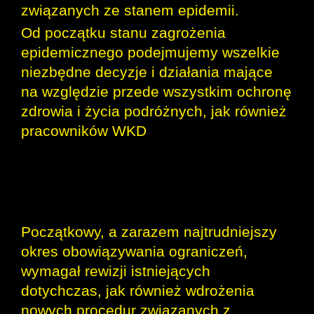
związanych ze stanem epidemii.
Od początku stanu zagrożenia
epidemicznego podejmujemy wszelkie
niezbędne decyzje i działania mające
na względzie przede wszystkim ochronę
zdrowia i życia podróżnych, jak również
pracowników WKD
. Dzięki wysokiej
świadomości, odpowiedzialności i
profesjonalizmowi personelu WKD udało
się uniknąć negatywnych skutków
związanych ze stanem epidemii.
Początkowy, a zarazem najtrudniejszy
okres obowiązywania ograniczeń,
wymagał rewizji istniejących
dotychczas, jak również wdrożenia
nowych procedur związanych z