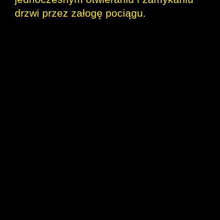
drzwi przez załogę pociągu.
Z uwagi na wprowadzone liczne
restrykcje z tytułu stanu epidemii, w tym
ograniczenia w przemieszczaniu się
ludności z wykorzystaniem środków
publicznego transportu zbiorowego, w
miesiącach marcu i kwietniu nastąpił
znaczny spadek liczby przewożonych
pasażerów. W kolejnym miesiącu, maju,
odnotowano znaczące odbicie. Do
rzeczywistego zapotrzebowania
dostosowywana jest na bieżąco oferta
przewozowa. Po początkowym
ograniczeniu liczby uruchamianych
połączeń, podlegającym dwukrotnej