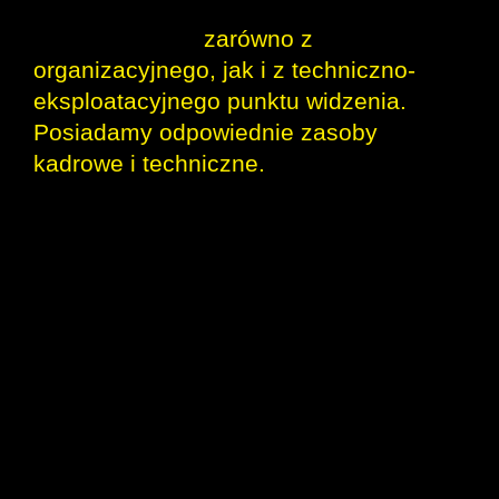
do obsługi wzrastających potoków
przewozowych,
zarówno z
organizacyjnego, jak i z techniczno-
eksploatacyjnego punktu widzenia.
Posiadamy odpowiednie zasoby
kadrowe i techniczne.
Gorąco
zachęcamy pasażerów do powrotu i
korzystania z usług WKD, podkreślając
wysoki poziom bezpieczeństwa
osobistego podróżnych, jak i personelu
obsługującego.
Liczymy, że w miarę
dalszej sukcesywnej redukcji
ograniczeń, w proporcjonalnym zakresie
możliwy będzie powrót do popytu na
przewozy.