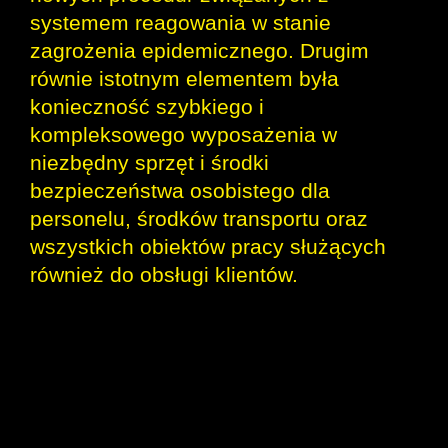
systemem reagowania w stanie
zagrożenia epidemicznego. Drugim
równie istotnym elementem była
konieczność szybkiego i
kompleksowego wyposażenia w
niezbędny sprzęt i środki
bezpieczeństwa osobistego dla
personelu, środków transportu oraz
wszystkich obiektów pracy służących
również do obsługi klientów.
Szereg podjętych działań i inicjatyw
umożliwił zapewnienie należytej
dbałości o wysoki poziom
bezpieczeństwa osobistego pasażerów i
pracowników transportu kolejowego w
ramach realizacji usługi przewozowej o