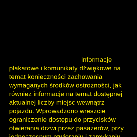
służbowe podlegają bieżącej
dezynfekcji i odkażaniu z
wykorzystaniem ozonatorów;
wprowadzono przemywanie peronów
stacji środkami dezynfekującymi w
systemie półzamkniętym. Tabor
kolejowy wyposażono w
informacje
plakatowe i komunikaty dźwiękowe na
temat konieczności zachowania
wymaganych środków ostrożności, jak
również informacje na temat dostępnej
aktualnej liczby miejsc wewnątrz
pojazdu. Wprowadzono wreszcie
ograniczenie dostępu do przycisków
otwierania drzwi przez pasażerów, przy
jednoczesnym otwieraniu i zamykaniu