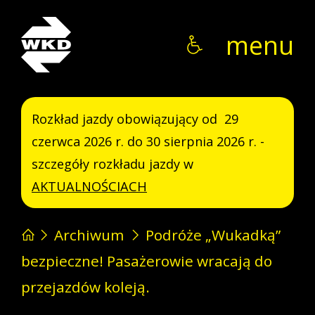
WKD
menu
Rozkład jazdy obowiązujący od 29
czerwca 2026 r. do 30 sierpnia 2026 r. -
szczegóły rozkładu jazdy w
AKTUALNOŚCIACH
Archiwum
Podróże „Wukadką”
bezpieczne! Pasażerowie wracają do
przejazdów koleją.