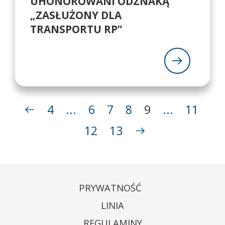
UHONOROWANI ODZNAKĄ
„ZASŁUŻONY DLA
TRANSPORTU RP”
4
...
6
7
8
9
...
11
12
13
PRYWATNOŚĆ
LINIA
REGULAMINY