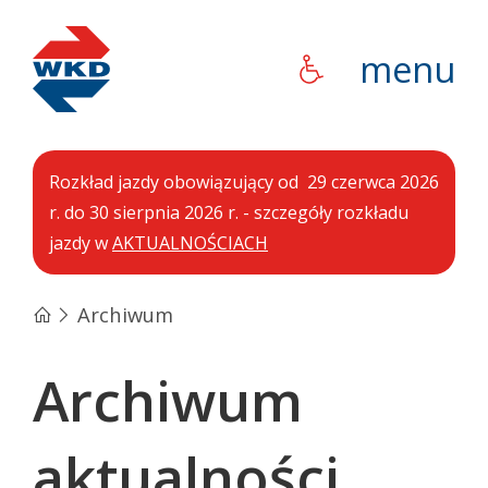
WKD
menu
Rozkład jazdy obowiązujący od 29 czerwca 2026
r. do 30 sierpnia 2026 r. - szczegóły rozkładu
jazdy w
AKTUALNOŚCIACH
Archiwum
Archiwum
aktualności