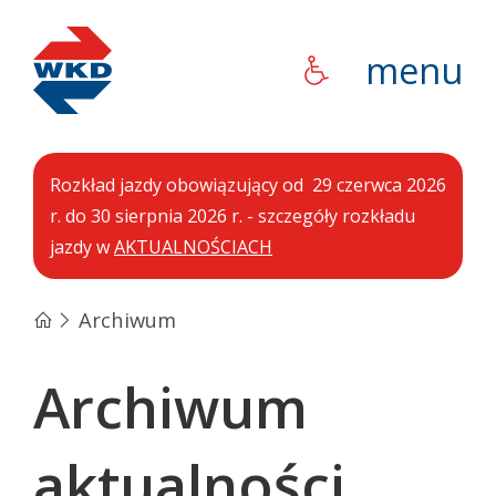
WKD
menu
Rozkład jazdy obowiązujący od 29 czerwca 2026
r. do 30 sierpnia 2026 r. - szczegóły rozkładu
jazdy w
AKTUALNOŚCIACH
Archiwum
Archiwum
aktualności