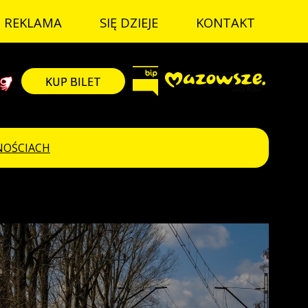
REKLAMA
SIĘ DZIEJE
KONTAKT
la niepełnospr
BIP
zyk migowy
Mazovia
KUP BILET
NOŚCIACH