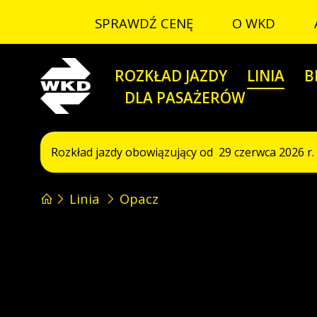
SPRAWDŹ CENĘ
O WKD
WKD
ROZKŁAD JAZDY
LINIA
B
DLA PASAŻERÓW
Rozkład jazdy obowiązujący od 29 czerwca 2026 r. 
Linia
Opacz
LINIA KOLEJOWA