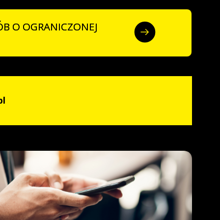
ÓB O OGRANICZONEJ
pl