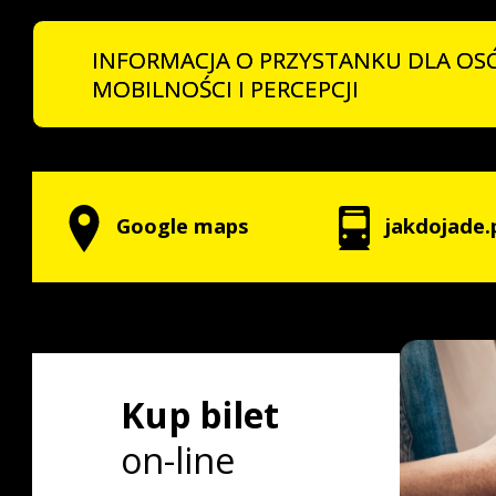
INFORMACJA O PRZYSTANKU DLA OS
MOBILNOŚCI I PERCEPCJI
Google maps
jakdojade.
Kup bilet
on-line