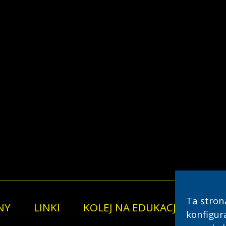
Ta stron
NY
LINKI
KOLEJ NA EDUKACJĘ
konfigur