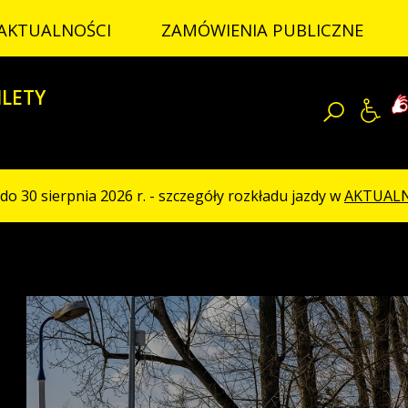
AKTUALNOŚCI
ZAMÓWIENIA PUBLICZNE
D
ILETY
Ję
Szukaj
do 30 sierpnia 2026 r. - szczegóły rozkładu jazdy w
AKTUAL