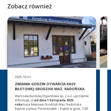
Zobacz również
2025-10-31
20
ZMIANIA GODZIN OTWARCIA KASY
P
BILETOWEJ GRODZISK MAZ. RADOŃSKA
P
W
Warszawska Kolej Dojazdowa sp. z o.o. uprzejmie
informuje, iż
od dnia 1 listopada 2025
Uw
roku
kasa biletowa Grodzisk Maz. Radońska
mo
będzie czynna: Poniedziałek – Piątek w godz. 7:00
Za