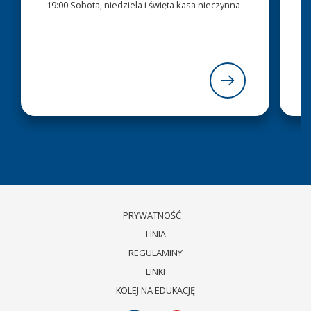
- 19:00 Sobota, niedziela i święta kasa nieczynna
(p
zo
pe
po
PRYWATNOŚĆ
LINIA
REGULAMINY
LINKI
KOLEJ NA EDUKACJĘ