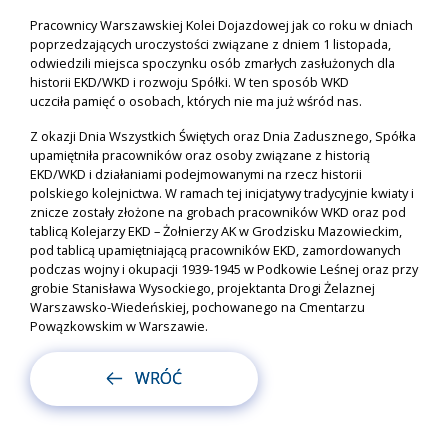
Pracownicy Warszawskiej Kolei Dojazdowej jak co roku w dniach
poprzedzających uroczystości związane z dniem 1 listopada,
odwiedzili miejsca spoczynku osób zmarłych zasłużonych dla
historii EKD/WKD i rozwoju Spółki. W ten sposób WKD
uczciła pamięć o osobach, których nie ma już wśród nas.
Z okazji Dnia Wszystkich Świętych oraz Dnia Zadusznego, Spółka
upamiętniła pracowników oraz osoby związane z historią
EKD/WKD i działaniami podejmowanymi na rzecz historii
polskiego kolejnictwa. W ramach tej inicjatywy tradycyjnie kwiaty i
znicze zostały złożone na grobach pracowników WKD oraz pod
tablicą Kolejarzy EKD – Żołnierzy AK w Grodzisku Mazowieckim,
pod tablicą upamiętniającą pracowników EKD, zamordowanych
podczas wojny i okupacji 1939-1945 w Podkowie Leśnej oraz przy
grobie Stanisława Wysockiego, projektanta Drogi Żelaznej
Warszawsko-Wiedeńskiej, pochowanego na Cmentarzu
Powązkowskim w Warszawie.
WRÓĆ