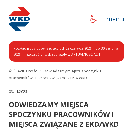
WKD
menu
Rozkład jazdy obowiązujący od 29 czerwca 2026 r. do 30 sierpnia
2026 r. - szczegóły rozkładu jazdy w
AKTUALNOŚCIACH
Aktualności
Odwiedzamy miejsca spoczynku
pracowników i miejsca związane z EKD/WKD
03.11.2025
ODWIEDZAMY MIEJSCA
SPOCZYNKU PRACOWNIKÓW I
MIEJSCA ZWIĄZANE Z EKD/WKD