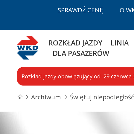
SPRAWDŹ CENĘ
O W
WKD
ROZKŁAD JAZDY
LINIA
DLA PASAŻERÓW
Rozkład jazdy obowiązujący od 29 czerwca 20
Archiwum
Świętuj niepodległoś