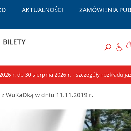
KD
AKTUALNOŚCI
ZAMÓWIENIA PUB
D
BILETY
J
Szukaj
26 r. do 30 sierpnia 2026 r. - szczegóły rozkładu j
ć z WuKaDką w dniu 11.11.2019 r.