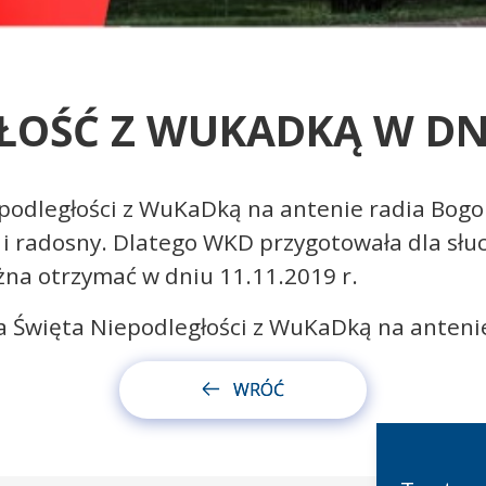
ŁOŚĆ Z WUKADKĄ W DNIU
odległości z WuKaDką na antenie radia Bogor
 radosny. Dlatego WKD przygotowała dla słuc
żna otrzymać w dniu 11.11.2019 r.
 Święta Niepodległości z WuKaDką na antenie
WRÓĆ