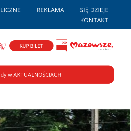
LICZNE
REKLAMA
SIĘ DZIEJE
KONTAKT
la niepełnos
BIP
ęzyk migowy
Mazovia
KUP BILET
azdy w
AKTUALNOŚCIACH