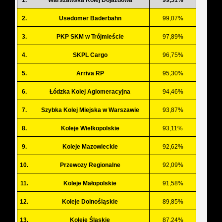
2.
Usedomer Baderbahn
99,07%
3.
PKP SKM w Trójmieście
97,89%
4.
SKPL Cargo
96,75%
5.
Arriva RP
95,30%
6.
Łódzka Kolej Aglomeracyjna
94,46%
7.
Szybka Kolej Miejska w Warszawie
93,87%
8.
Koleje Wielkopolskie
93,11%
9.
Koleje Mazowieckie
92,62%
10.
Przewozy Regionalne
92,09%
11.
Koleje Małopolskie
91,58%
12.
Koleje Dolnośląskie
89,85%
13.
Koleje Śląskie
87,24%