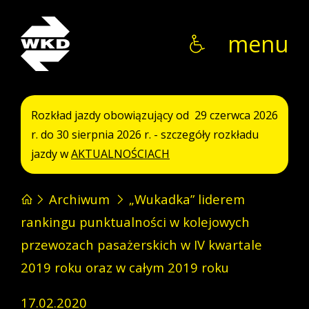
WKD
menu
Rozkład jazdy obowiązujący od 29 czerwca 2026
r. do 30 sierpnia 2026 r. - szczegóły rozkładu
jazdy w
AKTUALNOŚCIACH
Archiwum
„Wukadka” liderem
rankingu punktualności w kolejowych
przewozach pasażerskich w IV kwartale
2019 roku oraz w całym 2019 roku
17.02.2020