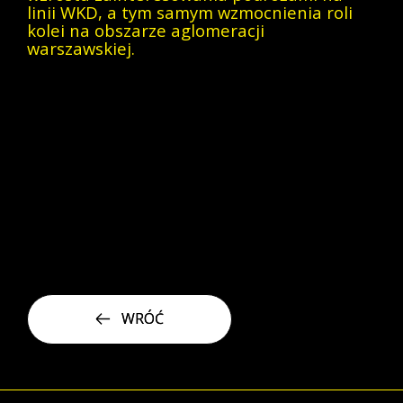
linii WKD, a tym samym wzmocnienia roli
kolei na obszarze aglomeracji
warszawskiej.
Podejmowane działania wpisują się w dążenie
spółki do zapewnienia jak najwyższej
konkurencyjności w ramach prowadzonej
działalności podstawowej obejmującej
organizację i realizację kolejowych przewozów
pasażerskich z najwyższą niezawodnością,
bezpieczeństwie, komforcie oraz o odpowiedniej
intensywności i sprawności. Znajduje to
odzwierciedlenie w statystykach publikowanych
przez Urząd Transportu Kolejowego.
WRÓĆ