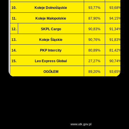
10.
Koleje Dolnośląskie
93,77%
93,68%
11.
Koleje Małopolskie
87,90%
94,15%
12.
SKPL Cargo
90,83%
91,34%
13.
Koleje Śląskie
90,76%
91,83%
14.
PKP Intercity
80,89%
81,42%
15.
Leo Express Global
27,27%
90,74%
OGÓŁEM
89,20%
93,65%
* ) Uwzględniono wyłącznie przewoźników, którzy świadczyli usługi przez cały
2019 r. (w I kwartale 2019 r. przewozy pasażerskie realizowały dodatkowo:
Cargo Master, Ceske Drahy, ODEG Ostdeutsche – których nie ujęto w
powyższym zestawieniu).
Źródło: opracowanie WKD na podstawie:
www.utk.gov.pl