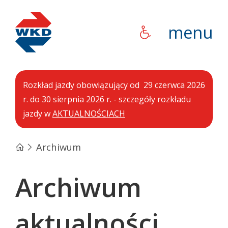
WKD
menu
Rozkład jazdy obowiązujący od 29 czerwca 2026
r. do 30 sierpnia 2026 r. - szczegóły rozkładu
jazdy w
AKTUALNOŚCIACH
Archiwum
Archiwum
aktualności