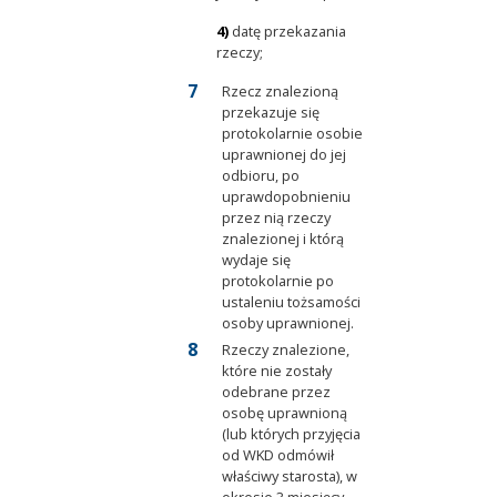
4)
datę przekazania
rzeczy;
Rzecz znalezioną
przekazuje się
protokolarnie osobie
uprawnionej do jej
odbioru, po
uprawdopobnieniu
przez nią rzeczy
znalezionej i którą
wydaje się
protokolarnie po
ustaleniu tożsamości
osoby uprawnionej.
Rzeczy znalezione,
które nie zostały
odebrane przez
osobę uprawnioną
(lub których przyjęcia
od WKD odmówił
właściwy starosta), w