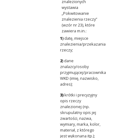
znalezionych
wystawia
„Pokwitowanie
znalezienia rzeczy”
(wzór nr 23), które
zawiera m.in.:
1
)
datę, miejsce
znalezienia/przekazania
rzeczy;
2
)
dane
znalazcy/osoby
przyjmującej/pracownika
WKD (imię, nazwisko,
adres);
3)
krótki i precyzyjny
opis rzeczy
znalezionej (np.
skrupulatny opis jej
zwartości, nazwa,
wymiary, marka, kolor,
materiał, z którego
jest wykonana itp.);