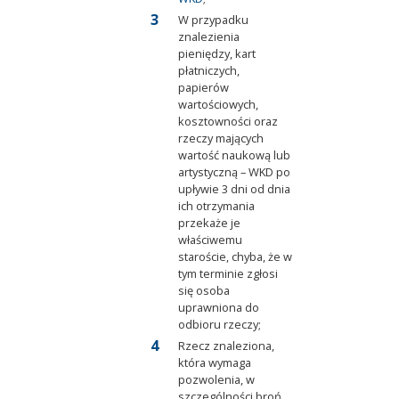
W przypadku
znalezienia
pieniędzy, kart
płatniczych,
papierów
wartościowych,
kosztowności oraz
rzeczy mających
wartość naukową lub
artystyczną – WKD po
upływie 3 dni od dnia
ich otrzymania
przekaże je
właściwemu
staroście, chyba, że w
tym terminie zgłosi
się osoba
uprawniona do
odbioru rzeczy;
Rzecz znaleziona,
która wymaga
pozwolenia, w
szczególności broń,