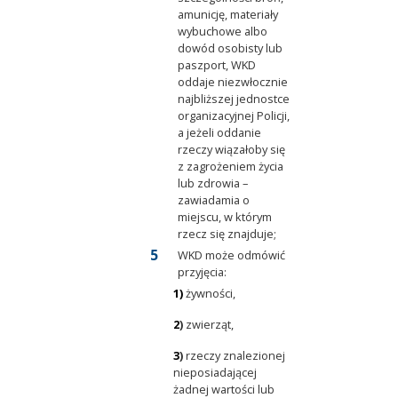
amunicję, materiały
wybuchowe albo
dowód osobisty lub
paszport, WKD
oddaje niezwłocznie
najbliższej jednostce
organizacyjnej Policji,
a jeżeli oddanie
rzeczy wiązałoby się
z zagrożeniem życia
lub zdrowia –
zawiadamia o
miejscu, w którym
rzecz się znajduje;
WKD może odmówić
przyjęcia:
1)
żywności,
2
)
zwierząt,
3
)
rzeczy znalezionej
nieposiadającej
żadnej wartości lub