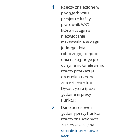
Rzeczy znalezione w
pociągach WKD
przyjmuje każdy
pracownik WKD,
które następnie
niezwłocznie,
maksymalnie w ciągu
jednego dnia
roboczego, licząc od
dnia następnego po
otrzymaniu/znalezieniu
rzeczy przekazuje
do Punktu rzeczy
znalezionych lub
Dyspozytora (poza
godzinami pracy
Punktu);
Dane adresowe i
godziny pracy Punktu
rzeczy znalezionych
zamieszcza się na
stronie internetowej
WKD
;