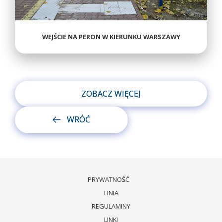
WEJŚCIE NA PERON W KIERUNKU WARSZAWY
ZOBACZ WIĘCEJ
WRÓĆ
PRYWATNOŚĆ
WEJŚCIE NA PERON W KIERUNKU GRODZISKA
WEJŚCIE NA PERON W KIERUNKU GRODZISKA
WEJŚCIE NA PERON W KIERUNKU WARSZAWY
LINIA
MAZOWIECKIEGO
MAZOWIECKIEGO
REGULAMINY
LINKI