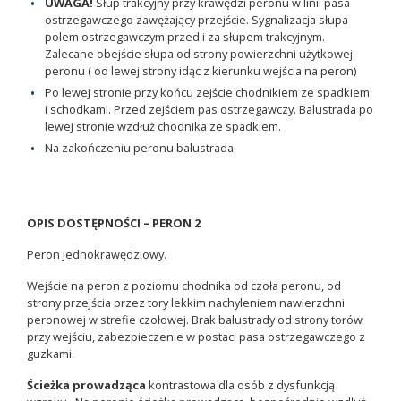
UWAGA!
Słup trakcyjny przy krawędzi peronu w linii pasa
ostrzegawczego zawężający przejście. Sygnalizacja słupa
polem ostrzegawczym przed i za słupem trakcyjnym.
Zalecane obejście słupa od strony powierzchni użytkowej
peronu ( od lewej strony idąc z kierunku wejścia na peron)
Po lewej stronie przy końcu zejście chodnikiem ze spadkiem
i schodkami. Przed zejściem pas ostrzegawczy. Balustrada po
lewej stronie wzdłuż chodnika ze spadkiem.
Na zakończeniu peronu balustrada.
OPIS DOSTĘPNOŚCI – PERON 2
Peron jednokrawędziowy.
Wejście na peron z poziomu chodnika od czoła peronu, od
strony przejścia przez tory lekkim nachyleniem nawierzchni
peronowej w strefie czołowej. Brak balustrady od strony torów
przy wejściu, zabezpieczenie w postaci pasa ostrzegawczego z
guzkami.
Ścieżka prowadząca
kontrastowa dla osób z dysfunkcją