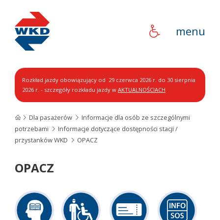
WKD
menu
Rozkład jazdy obowiązujący od 29 czerwca 2026 r. do 30 sierpnia
2026 r. - szczegóły rozkładu jazdy w
AKTUALNOŚCIACH
Dla pasażerów
Informacje dla osób ze szczególnymi
potrzebami
Informacje dotyczące dostępności stacji /
przystanków WKD
OPACZ
OPACZ