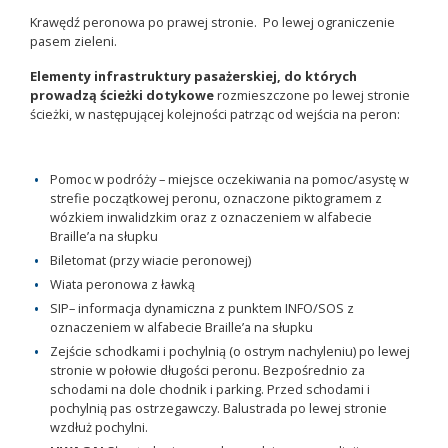
Krawędź peronowa po prawej stronie. Po lewej ograniczenie
pasem zieleni.
Elementy infrastruktury pasażerskiej, do których
prowadzą ścieżki dotykowe
rozmieszczone po lewej stronie
ścieżki, w następującej kolejności patrząc od wejścia na peron:
Pomoc w podróży – miejsce oczekiwania na pomoc/asystę w
strefie początkowej peronu, oznaczone piktogramem z
wózkiem inwalidzkim oraz z oznaczeniem w alfabecie
Braille’a na słupku
Biletomat (przy wiacie peronowej)
Wiata peronowa z ławką
SIP– informacja dynamiczna z punktem INFO/SOS z
oznaczeniem w alfabecie Braille’a na słupku
Zejście schodkami i pochylnią (o ostrym nachyleniu) po lewej
stronie w połowie długości peronu. Bezpośrednio za
schodami na dole chodnik i parking. Przed schodami i
pochylnią pas ostrzegawczy. Balustrada po lewej stronie
wzdłuż pochylni.