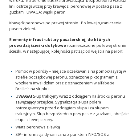
wzroku. Na peronie ścieżka prowadząca bezpośrednio wzdłuż
linii ostrzegawczej przy krawędzi peronowej w postaci pasa z
guzkami. UWAGA: wąski peron.
Krawędź peronowa po prawej stronie. Po lewej ograniczenie
pasem zieleni.
Elementy infrastruktury pasażerskiej, do których
prowadzą ścieżki dotykowe
rozmieszczone po lewej stronie
ścieżki, w następującej kolejności patrząc od wejścia na peron:
Pomoc w podróży – miejsce oczekiwania na pomoc/asystę w
strefie początkowej peronu, oznaczone piktogramem z
wózkiem inwalidzkim oraz z oznaczeniem w alfabecie
Braille’a na słupku
UWAGA!
Słup trakcyjny wraz z odciągiem na środku peronu
zawężający przejście. Sygnalizacja słupa polem
ostrzegawczym przed odciągiem słupa i za słupem
trakcyjnym. Slup bezpośrednio przy pasie z guzkami, obejście
słupa z lewej strony.
Wiata peronowa z ławką
SIP– informacja dynamiczna z punktem INFO/SOS z