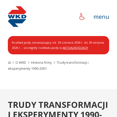
WKD
menu
Rozkład jazdy obowiązujący od 29 czerwca 2026 r. do 30 sierpnia
2026 r. - szczegóły rozkładu jazdy w
AKTUALNOŚCIACH
O WKD
Historia firmy
Trudy transformacji i
eksperymenty 1990-2001
TRUDY TRANSFORMACJI
I EKSPERYMENTY 1990-