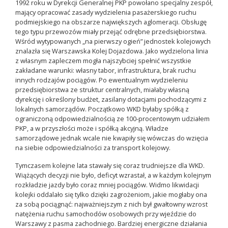
1992 roku w Dyrekcji Generalnej PKP powołano specjalny zespół,
mający opracować zasady wydzielenia pasażerskiego ruchu
podmiejskiego na obszarze największych aglomeracji. Obsługę
tego typu przewozów miały przejąć odrębne przedsiębiorstwa.
Wśród wytypowanych „na pierwszy ogień” jednostek kolejowych
znalazła się Warszawska Kolej Dojazdowa. Jako wydzielona linia
z własnym zapleczem mogła najszybciej spełnić wszystkie
zakładane warunki: własny tabor, infrastruktura, brak ruchu
innych rodzajów pociągów. Po ewentualnym wydzieleniu
przedsiębiorstwa ze struktur centralnych, miałaby własną
dyrekcję i określony budżet, zasilany dotacjami pochodzącymi z
lokalnych samorządów. Początkowo WKD byłaby spółką z
ograniczoną odpowiedzialnością ze 100-procentowym udziałem
PKP, a w przyszłości może i spółką akcyjną. Władze
samorządowe jednak wcale nie kwapiły się wówczas do wzięcia
na siebie odpowiedzialności za transport kolejowy.
Tymczasem kolejne lata stawały się coraz trudniejsze dla WKD.
Wiążących decyzji nie było, deficyt wzrastał, a w każdym kolejnym
rozkładzie jazdy było coraz mniej pociągów. Widmo likwidacji
kolejki oddalało się tylko dzięki zagrożeniom, jakie mogłaby ona
za sobą pociągnąć: najważniejszym z nich był gwałtowny wzrost
natężenia ruchu samochodów osobowych przy wjeździe do
Warszawy z pasma zachodniego. Bardziej energiczne działania