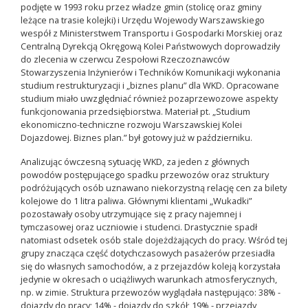
podjęte w 1993 roku przez władze gmin (stolicę oraz gminy
leżące na trasie kolejki) i Urzędu Wojewody Warszawskiego
wespół z Ministerstwem Transportu i Gospodarki Morskiej oraz
Centralną Dyrekcją Okręgową Kolei Państwowych doprowadziły
do zlecenia w czerwcu Zespołowi Rzeczoznawców
Stowarzyszenia Inżynierów i Techników Komunikacji wykonania
studium restrukturyzacji i „biznes planu” dla WKD. Opracowane
studium miało uwzględniać również pozaprzewozowe aspekty
funkcjonowania przedsiębiorstwa. Materiał pt. „Studium
ekonomiczno-techniczne rozwoju Warszawskiej Kolei
Dojazdowej. Biznes plan.” był gotowy już w październiku.
Analizując ówczesną sytuację WKD, za jeden z głównych
powodów postępującego spadku przewozów oraz struktury
podróżujących osób uznawano niekorzystną relację cen za bilety
kolejowe do 1 litra paliwa. Głównymi klientami „Wukadki”
pozostawały osoby utrzymujące się z pracy najemnej i
tymczasowej oraz uczniowie i studenci. Drastycznie spadł
natomiast odsetek osób stale dojeżdżających do pracy. Wśród tej
grupy znacząca część dotychczasowych pasażerów przesiadła
się do własnych samochodów, a z przejazdów koleją korzystała
jedynie w okresach o uciążliwych warunkach atmosferycznych,
np. w zimie. Struktura przewozów wyglądała następująco: 38% -
dojazdy do pracy; 14% - dojazdy do szkół; 19% - przejazdy