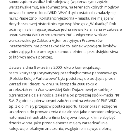
samorządom wzdłuż linii kolejowej (w pierwszym rzędzie
warszawskiemu), ale również tym, na terenach których mogłyby
powstać nowe odcinki WKD. Wśród tych ostatnich znalazły się
m.in.: Piaseczno i Konstancin-Jeziorna – miasta, nie mające w
dotychczasowej historii niczego wspólnego z „Wukadką”. Rok
później miała miejsce jeszcze jedna niewielka zmiana w zakresie
usytuowania WKD w strukturach PKP – włączenie w skład
warszawskiego Zakładu Aglomeracyjnych Przewozów
Pasażerskich. Nie przeszkodziło to jednak w podjęciu kroków
zmierzających do pełnego usamodzielnienia przedsiębiorstwa
(o których mowa poniżej).
Ustawa z dnia 8 września 2000 roku o komercjalizacji,
restrukturyzacji i prywatyzacji przedsiębiorstwa państwowego
„Polskie Koleje Państwowe” była podstawą do podjęcia przez
Zarząd PKP decyzji w dniu 16 listopada 2000 roku o
przekształceniu Warszawskiej Kolei Dojazdowej w spółkę z
ograniczoną działalnością, zależną od przyszłej spółki-matki PKP
S.A. Zgodnie z pierwotnymi założeniami na własność PKP WKD
Sp. z o.o. miały przejść w postaci aportu: tabor oraz niezbędne
urządzenia do prowadzenia działalności jako operator kolejowy,
natomiast infrastruktura (linia kolejowa i budynki) miałaby być
dzierżawiona. Jako przedsiębiorca mający zarządzać linią
kolejową o lokalnym znaczeniu, względnie linią wydzieloną