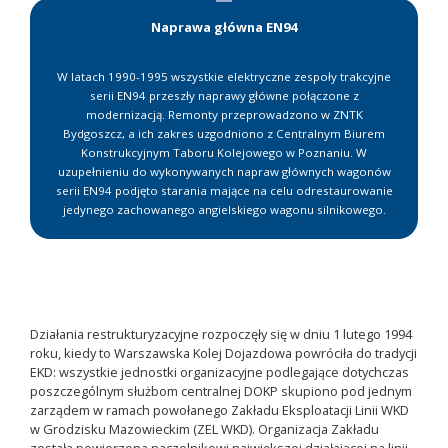
Naprawa główna EN94
W latach 1990-1995 wszystkie elektryczne zespoły trakcyjne
serii EN94 przeszły naprawy główne połączone z
modernizacją. Remonty przeprowadzono w ZNTK
Bydgoszcz, a ich zakres uzgodniono z Centralnym Biurem
Konstrukcyjnym Taboru Kolejowego w Poznaniu. W
uzupełnieniu do wykonywanych napraw głównych wagonów
serii EN94 podjęto starania mające na celu odrestaurowanie
jedynego zachowanego angielskiego wagonu silnikowego.
Działania restrukturyzacyjne rozpoczęły się w dniu 1 lutego 1994
roku, kiedy to Warszawska Kolej Dojazdowa powróciła do tradycji
EKD: wszystkie jednostki organizacyjne podlegające dotychczas
poszczególnym służbom centralnej DOKP skupiono pod jednym
zarządem w ramach powołanego Zakładu Eksploatacji Linii WKD
w Grodzisku Mazowieckim (ZEL WKD). Organizacja Zakładu