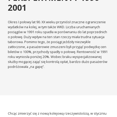
2001
Okres I połowy lat 90. XX wieku przyniósł znaczne ograniczenie
wydatków na kolej, w tym także WKD. Liczba uruchamianych
pociągów w 1991 roku spadła w porównaniu do lat poprzednich
o połowę. Duży wpływ na ten stan rzeczy miała trudna sytuacja
taborowa. Pomimo tego, że pociągi jeździły niezwykle
zatłoczone, a pasażerowie zmuszeni byli przyjąć podwyżkę cen
biletów o 100%, przychody spadły o połowę. Rentowność w 1991
roku wyniosła poniżej 20%. Wobec braku wyspecjalizowanej
służby mogącej zająć się kontrolą opłat, bardzo dużo pasażerów
podróżowała „na gapę”.
Chcąc zmierzyć się z nową kolejową rzeczywistością, w styczniu