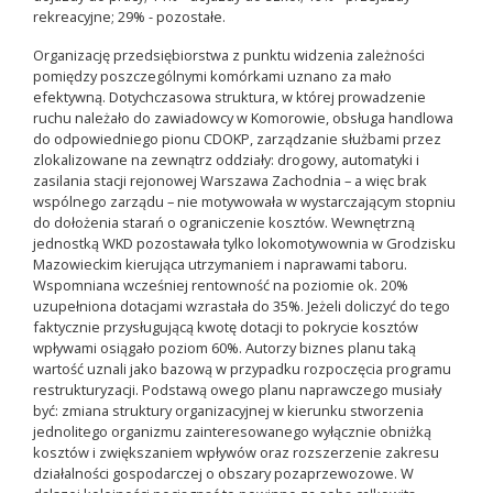
rekreacyjne; 29% - pozostałe.
Organizację przedsiębiorstwa z punktu widzenia zależności
pomiędzy poszczególnymi komórkami uznano za mało
efektywną. Dotychczasowa struktura, w której prowadzenie
ruchu należało do zawiadowcy w Komorowie, obsługa handlowa
do odpowiedniego pionu CDOKP, zarządzanie służbami przez
zlokalizowane na zewnątrz oddziały: drogowy, automatyki i
zasilania stacji rejonowej Warszawa Zachodnia – a więc brak
wspólnego zarządu – nie motywowała w wystarczającym stopniu
do dołożenia starań o ograniczenie kosztów. Wewnętrzną
jednostką WKD pozostawała tylko lokomotywownia w Grodzisku
Mazowieckim kierująca utrzymaniem i naprawami taboru.
Wspomniana wcześniej rentowność na poziomie ok. 20%
uzupełniona dotacjami wzrastała do 35%. Jeżeli doliczyć do tego
faktycznie przysługującą kwotę dotacji to pokrycie kosztów
wpływami osiągało poziom 60%. Autorzy biznes planu taką
wartość uznali jako bazową w przypadku rozpoczęcia programu
restrukturyzacji. Podstawą owego planu naprawczego musiały
być: zmiana struktury organizacyjnej w kierunku stworzenia
jednolitego organizmu zainteresowanego wyłącznie obniżką
kosztów i zwiększaniem wpływów oraz rozszerzenie zakresu
działalności gospodarczej o obszary pozaprzewozowe. W