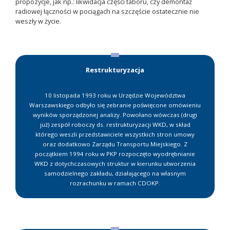
propozycje, jak np.: likwidacja części taboru, czy demontaż
radiowej łączności w pociągach na szczęście ostatecznie nie
weszły w życie.
Restrukturyzacja
10 listopada 1993 roku w Urzędzie Województwa
Warszawskiego odbyło się zebranie poświęcone omówieniu
wyników sporządzonej analizy. Powołano wówczas (drugi
już) zespół roboczy ds. restrukturyzacji WKD, w skład
którego weszli przedstawiciele wszystkich stron umowy
oraz dodatkowo Zarządu Transportu Miejskiego. Z
początkiem 1994 roku w PKP rozpoczęto wyodrębnianie
WKD z dotychczasowych struktur w kierunku utworzenia
samodzielnego zakładu, działającego na własnym
rozrachunku w ramach CDOKP.