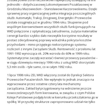
została powierzona naczelnikowi największej działającej na linii
jednostki – dotychczasowej Lokomotywowni Pozaklasowej w
Grodzisku Mazowieckim – Stanisławowi Kaczorowskiemu. Dzięki
sprawnej pracy organizacyjnej pełna integracja poszczególnych
służb: Automatyki, Trakcji, Drogowej, Energetyki i Przewozów
została osiągnięta już w grudniu 1994 roku. Skupienie pod
wspólnym kierownictwem wszystkich służb funkcjonujących na
WKD połączone z optymalizacją zatrudnienia, zużycia materiałów
i energii bardzo szybko dało niezwykle korzystne rezultaty w
postaci zdecydowanej poprawy wskaźnika pokrycia kosztów
przychodami – mimo przyjętego niekorzystnego systemu
rozliczeń z innymi Zarządami Służb. Rentowność z przełomu lat
1991-1992 wynosząca ok. 20% wzrosła do 60% w 1999 roku.
Systematycznie zaczęły wzrastać również przewozy pasażerów –
w ciągu dziewięciu miesięcy 1996 roku z usług WKD skorzystało
5,3 mln osób – tyle samo, co w całym 1992 roku.
1 lipca 1998 roku ZEL WKD włączony został do Dyrekcji Sektora
Przewozów Pasażerskich. Nie wpłynęło to jednak znacząco na
wypracowane przez ostatnie cztery lata mechanizmy
zarządzania. Zakład był przygotowany na wdrożenie jeszcze
nowocześniejszych form kierowania, w związku z czym Polskie
Koleje Państwowe podjęły kroki w kierunku przekształcenia go w
spółkę. W przyszłej strukturze zaproponowano udział nie tylko