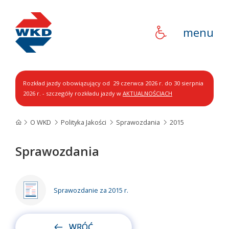
WKD
menu
Rozkład jazdy obowiązujący od 29 czerwca 2026 r. do 30 sierpnia
2026 r. - szczegóły rozkładu jazdy w
AKTUALNOŚCIACH
O WKD
Polityka Jakości
Sprawozdania
2015
Sprawozdania
Sprawozdanie za 2015 r.
WRÓĆ