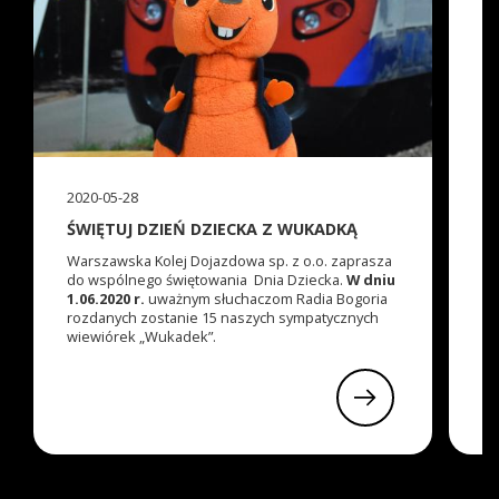
2020-05-28
20
ŚWIĘTUJ DZIEŃ DZIECKA Z WUKADKĄ
Z
Z
Warszawska Kolej Dojazdowa sp. z o.o. zaprasza
do wspólnego świętowania Dnia Dziecka.
W dniu
Ak
1.06.2020 r.
uważnym słuchaczom Radia Bogoria
rozdanych zostanie 15 naszych sympatycznych
wiewiórek „Wukadek”.