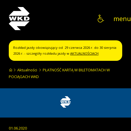
WKD
menu
Rozkład jazdy obowiązujący od 29 czerwca 2026 r. do 30 sierpnia
2026 r. - szczegóły rozkładu jazdy w
AKTUALNOŚCIACH
Aktualności
PŁATNOŚĆ KARTĄ W BILETOMATACH W
POCIĄGACH WKD
01.06.2020