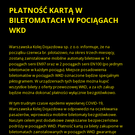
PŁATNOŚĆ KARTĄ W
BILETOMATACH W POCIĄGACH
WKD
Warszawska Kolej Dojazdowa sp. z o.o. informuje, że na
początku czerwca br. pilotażowo, na okres trzech miesięcy,
zostaną zainstalowane mobilne automaty biletowe w 14
pociągach serii EN97 oraz w 2 pociągach serii EN100 (po jednym
biletomacie w każdym pociągu). Miejsce posadowienia
biletomatów w pociągach WKD oznaczone będzie specjalnym
piktogramem. W urządzeniach tych będzie można kupić
wszystkie bilety z oferty przewozowej WKD, a za ich zakup
będzie można dokonać płatności wyłącznie bezgotówkowo.
W tym trudnym czasie epidemii wywołanej COVID-19,
Warszawska Kolej Dojazdowa w odpowiedzi na oczekiwania
pasażerów, wprowadza mobilne biletomaty bezgotówkowe.
Naszym celem jest dodatkowe zwiększanie bezpieczeństwa
podróży w pociągach WKD. Płatność kartą za bilety zakupione w
biletomatach zainstalowanych w pociągach WKD gwarantuje