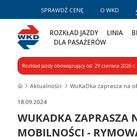
SPRAWDŹ CENĘ
O WKD
WKD
ROZKŁAD JAZDY
LINIA
B
DLA PASAŻERÓW
Rozkład jazdy obowiązujący od 29 czerwca 2026 r. 
Aktualności
WuKaDka zaprasza na o
18.09.2024
WUKADKA ZAPRASZA N
MOBILNOŚCI - RYMOW