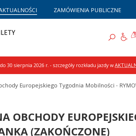
AKTUALNOŚCI
ZAMÓWIENIA PUBLICZNE
D
ILETY
Ję
Szukaj
do 30 sierpnia 2026 r. - szczegóły rozkładu jazdy w
AKTUAL
bchody Europejskiego Tygodnia Mobilności - R
A OBCHODY EUROPEJSKIE
ANKA (ZAKOŃCZONE)