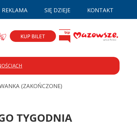
REKLAMA
SIĘ DZIEJE
KONTAKT
la niepełnospr
BIP
zyk migowy
Mazovia
KUP BILET
NOŚCIACH
YMOWANKA (ZAKOŃCZONE)
GO TYGODNIA