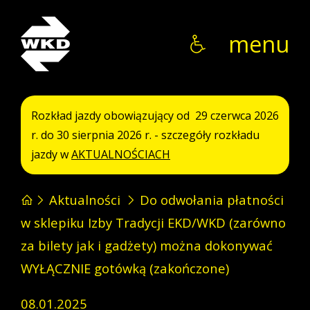
WKD
menu
Rozkład jazdy obowiązujący od 29 czerwca 2026
r. do 30 sierpnia 2026 r. - szczegóły rozkładu
jazdy w
AKTUALNOŚCIACH
Aktualności
Do odwołania płatności
w sklepiku Izby Tradycji EKD/WKD (zarówno
za bilety jak i gadżety) można dokonywać
WYŁĄCZNIE gotówką (zakończone)
08.01.2025