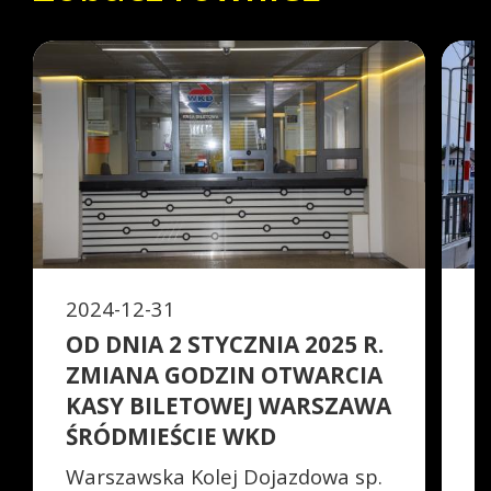
2024-12-31
2
OD DNIA 2 STYCZNIA 2025 R.
N
ZMIANA GODZIN OTWARCIA
P
KASY BILETOWEJ WARSZAWA
0
ŚRÓDMIEŚCIE WKD
P
M
Warszawska Kolej Dojazdowa sp.