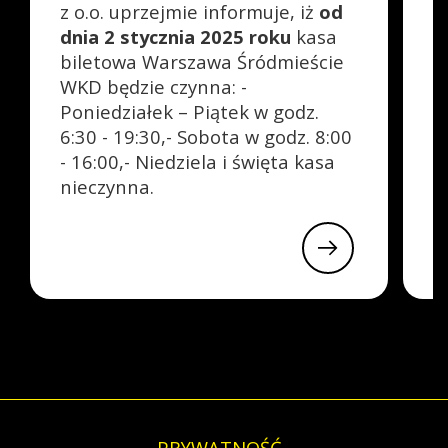
z o.o. uprzejmie informuje, iż
od
W
dnia 2 stycznia 2025 roku
kasa
z
biletowa Warszawa Śródmieście
0
WKD będzie czynna: -
w
Poniedziałek – Piątek w godz.
p
6:30 - 19:30,- Sobota w godz. 8:00
r
- 16:00,- Niedziela i święta kasa
d
nieczynna.
w
PRYWATNOŚĆ