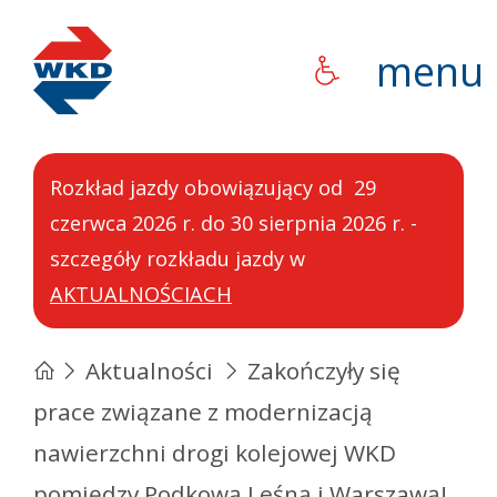
WKD
menu
Rozkład jazdy obowiązujący od 29
czerwca 2026 r. do 30 sierpnia 2026 r. -
szczegóły rozkładu jazdy w
AKTUALNOŚCIACH
Aktualności
Zakończyły się
prace związane z modernizacją
nawierzchni drogi kolejowej WKD
pomiędzy Podkową Leśną i Warszawą!