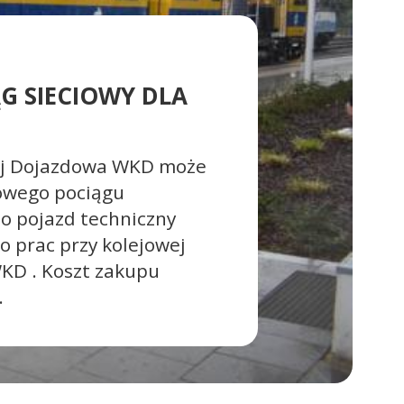
G SIECIOWY DLA
ej Dojazdowa WKD może
nowego pociągu
to pojazd techniczny
o prac przy kolejowej
WKD . Koszt zakupu
.