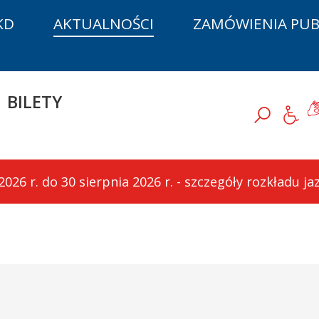
KD
AKTUALNOŚCI
ZAMÓWIENIA PUB
D
BILETY
J
Szukaj
26 r. do 30 sierpnia 2026 r. - szczegóły rozkładu j