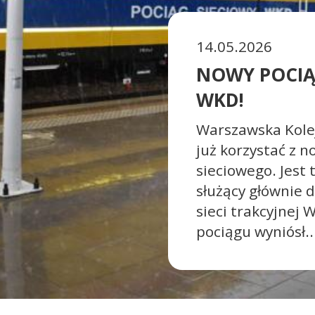
14.05.2026
NOWY POCIĄ
WKD!
Warszawska Kol
już korzystać z 
sieciowego. Jest 
służący głównie d
sieci trakcyjnej 
pociągu wyniósł..