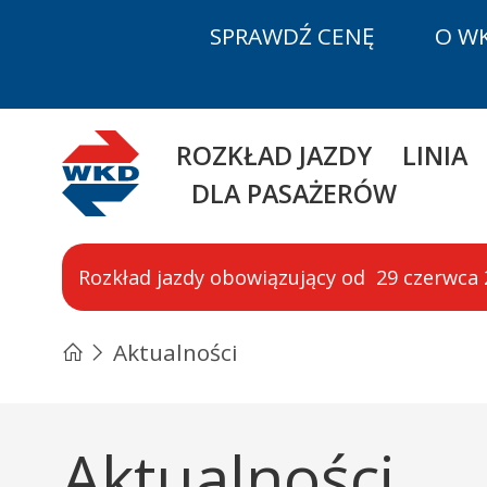
SPRAWDŹ CENĘ
O W
WKD
ROZKŁAD JAZDY
LINIA
DLA PASAŻERÓW
Rozkład jazdy obowiązujący od 29 czerwca 20
Aktualności
Aktualności