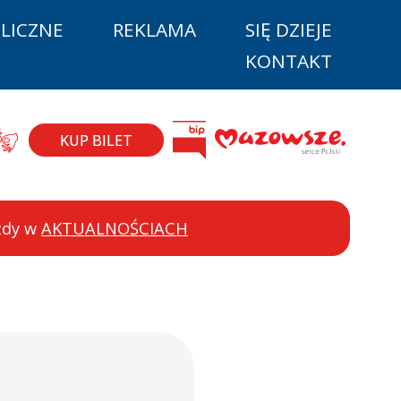
LICZNE
REKLAMA
SIĘ DZIEJE
KONTAKT
la niepełnos
BIP
ęzyk migowy
Mazovia
KUP BILET
azdy w
AKTUALNOŚCIACH