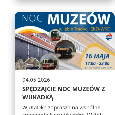
04.05.2026
SPĘDZAJCIE NOC MUZEÓW Z
WUKADKĄ
WuKaDka zaprasza na wspólne
spędzanie Nocy Muzeów. W dniu