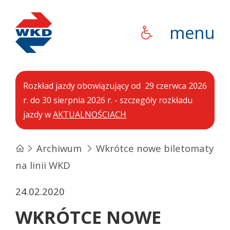
WKD
menu
Rozkład jazdy obowiązujący od 29 czerwca 2026
r. do 30 sierpnia 2026 r. - szczegóły rozkładu
jazdy w
AKTUALNOŚCIACH
Archiwum
Wkrótce nowe biletomaty
na linii WKD
24.02.2020
WKRÓTCE NOWE