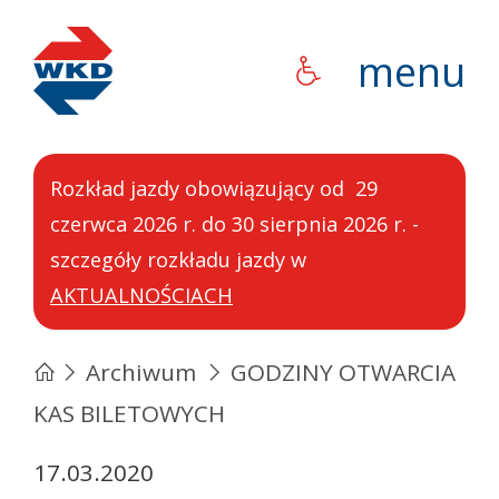
WKD
menu
Rozkład jazdy obowiązujący od 29
czerwca 2026 r. do 30 sierpnia 2026 r. -
szczegóły rozkładu jazdy w
AKTUALNOŚCIACH
Archiwum
GODZINY OTWARCIA
KAS BILETOWYCH
17.03.2020