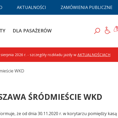
D
AKTUALNOŚCI
ZAMÓWIENIA PUBLICZNE
D
Ję
TY
DLA PASAŻERÓW
Szukaj
ierpnia 2026 r. - szczegóły rozkładu jazdy w
AKTUALNOŚCIACH
mieście WKD
ZAWA ŚRÓDMIEŚCIE WKD
formuje, że od dnia 30.11.2020 r. w korytarzu pomiędzy kas