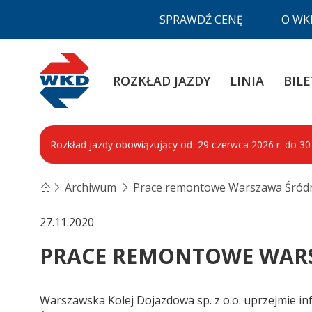
SPRAWDŹ CENĘ
O WK
WKD
ROZKŁAD JAZDY
LINIA
BILE
Rozkład jazdy obowiązujący od 29 czerwca 2026 r. do 30 s
Archiwum
Prace remontowe Warszawa Śród
27.11.2020
PRACE REMONTOWE WARS
Warszawska Kolej Dojazdowa sp. z o.o. uprzejmie in