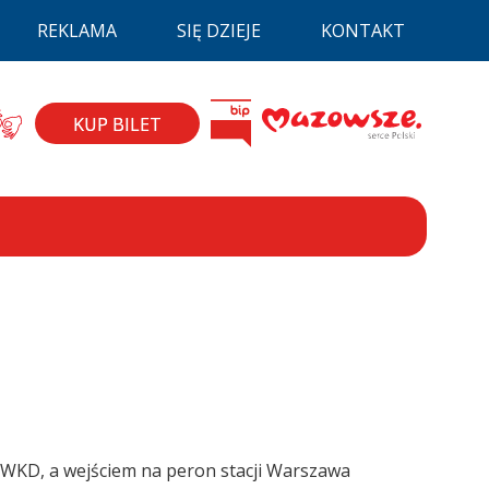
REKLAMA
SIĘ DZIEJE
KONTAKT
la niepełnospraw
BIP
zyk migowy
Mazovia
KUP BILET
ą WKD, a wejściem na peron stacji Warszawa