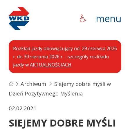
WKD
menu
Rozkład jazdy obowiązujący od 29 czerwca 2026
r. do 30 sierpnia 2026 r. - szczegóły rozkładu
jazdy w
AKTUALNOŚCIACH
Archiwum
Siejemy dobre myśli w
Dzień Pozytywnego Myślenia
02.02.2021
SIEJEMY DOBRE MYŚLI