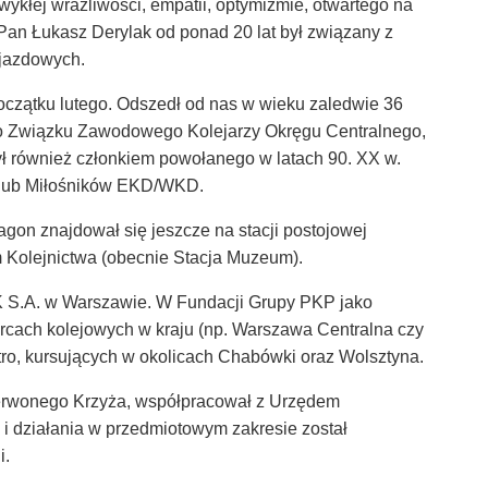
wykłej wrażliwości, empatii, optymiźmie, otwartego na
Pan Łukasz Derylak od ponad 20 lat był związany z
ojazdowych.
oczątku lutego. Odszedł od nas w wieku zaledwie 36
ego Związku Zawodowego Kolejarzy Okręgu Centralnego,
również członkiem powołanego w latach 90. XX w.
Klub Miłośników EKD/WKD.
agon znajdował się jeszcze na stacji postojowej
Kolejnictwa (obecnie Stacja Muzeum).
K S.A. w Warszawie.
W Fundacji Grupy PKP jako
rcach kolejowych w kraju (np. Warszawa Centralna czy
ro, kursujących w okolicach Chabówki oraz Wolsztyna.
erwonego Krzyża, współpracował z Urzędem
 i działania w przedmiotowym zakresie został
i.