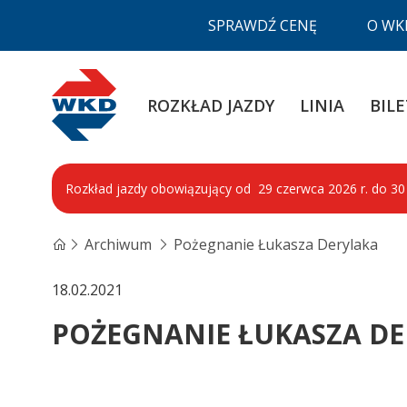
SPRAWDŹ CENĘ
O WK
WKD
ROZKŁAD JAZDY
LINIA
BILE
Rozkład jazdy obowiązujący od 29 czerwca 2026 r. do 30 s
Archiwum
Pożegnanie Łukasza Derylaka
18.02.2021
POŻEGNANIE ŁUKASZA D