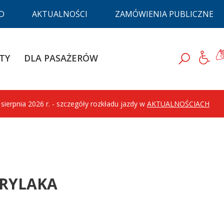
D
AKTUALNOŚCI
ZAMÓWIENIA PUBLICZNE
D
Ję
TY
DLA PASAŻERÓW
Szukaj
ierpnia 2026 r. - szczegóły rozkładu jazdy w
AKTUALNOŚCIACH
ERYLAKA