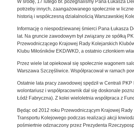
W środę, 17 lutego br. pożegnaliśmy Pana Łukasza Dery
potrzeby innych, zaangażowanego społecznie w liczne 
historią i współczesną działalnością Warszawskiej Ko
Informację o niespodziewanej śmierci Pana Łukasza De
lat. Na gruncie zawodowym był związany ze spółką PK
Przewodniczącego Krajowej Rady Kolejarskich Klubó
Klubu Miłośników EKD/WKD, a ostatnio członkiem wł
Przez wiele lat opiekował się społecznie wagonem salo
Warszawa Szczęśliwice. Współpracował w ramach powy
Ostatnie lata pracy zawodowej spędził w Centrali P
wolontariusz i współpracownik dał się doskonale pozn
Łódź Fabryczna). Z kolei wieloletnia współpraca z F
Będąc od 2012 roku Przewodniczącym Krajowej Rady
Transportu Kolejowego podczas realizacji akcji krwiod
pośmiertnie odznaczony przez Prezydenta Rzeczypospo