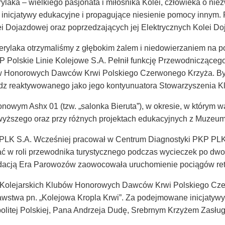
laka – wielkiego pasjonata i miłośnika Kolei, człowieka o niez
inicjatywy edukacyjne i propagujące niesienie pomocy innym. 
lei Dojazdowej oraz poprzedzających jej Elektrycznych Kolei D
rylaka otrzymaliśmy z głębokim żalem i niedowierzaniem na p
P Polskie Linie Kolejowe S.A. Pełnił funkcję Przewodnicząc
w Honorowych Dawców Krwi Polskiego Czerwonego Krzyża. Był 
adz reaktywowanego jako jego kontyunuatora Stowarzyszenia 
nowym Ashx 01 (tzw. „salonka Bieruta”), w okresie, w którym w
ższego oraz przy różnych projektach edukacyjnych z Muzeum 
KP PLK S.A. Wcześniej pracował w Centrum Diagnostyki PKP PL
ać w roli przewodnika turystycznego podczas wycieczek po dwo
undacją Era Parowozów zaowocowała uruchomienie pociągów ret
 Kolejarskich Klubów Honorowych Dawców Krwi Polskiego Cz
awstwa pn. „Kolejowa Kropla Krwi”. Za podejmowane inicjatywy
litej Polskiej, Pana Andrzeja Dudę, Srebrnym Krzyżem Zasług