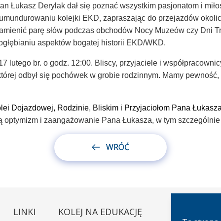
an Łukasz Derylak dał się poznać wszystkim pasjonatom i mił
umundurowaniu kolejki EKD, zapraszając do przejazdów okolic
 zamienić parę słów podczas obchodów Nocy Muzeów czy Dni T
głębianiu aspektów bogatej historii EKD/WKD.
 lutego br. o godz. 12:00. Bliscy, przyjaciele i współpracownic
órej odbył się pochówek w grobie rodzinnym. Mamy pewność, 
ei Dojazdowej, Rodzinie, Bliskim i Przyjaciołom Pana Łukasz
 optymizm i zaangażowanie Pana Łukasza, w tym szczególnie w 
WRÓĆ
LINKI
KOLEJ NA EDUKACJĘ