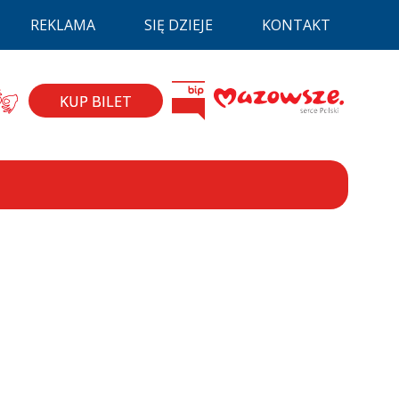
REKLAMA
SIĘ DZIEJE
KONTAKT
la niepełnospraw
BIP
zyk migowy
Mazovia
KUP BILET