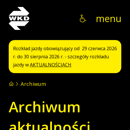
WKD
menu
Rozkład jazdy obowiązujący od 29 czerwca 2026
r. do 30 sierpnia 2026 r. - szczegóły rozkładu
jazdy w
AKTUALNOŚCIACH
Archiwum
Archiwum
aktualności