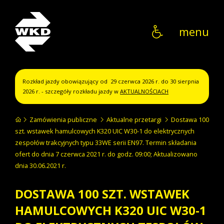
WKD
menu
Rozkład jazdy obowiązujący od 29 czerwca 2026 r. do 30 sierpnia
2026 r. - szczegóły rozkładu jazdy w
AKTUALNOŚCIACH
Zamówienia publiczne
Aktualne przetargi
Dostawa 100
szt. wstawek hamulcowych K320 UIC W30-1 do elektrycznych
zespołów trakcyjnych typu 33WE serii EN97. Termin składania
ofert do dnia 7 czerwca 2021 r. do godz. 09:00; Aktualizowano
dnia 30.06.2021 r.
DOSTAWA 100 SZT. WSTAWEK
HAMULCOWYCH K320 UIC W30-1