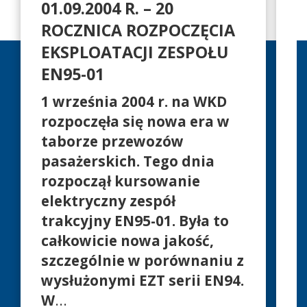
01.09.2004 R. – 20
A
ROCZNICA ROZPOCZĘCIA
EKSPLOATACJI ZESPOŁU
R
EN95-01
S
1 września 2004 r. na WKD
rozpoczęła się nowa era w
O
taborze przewozów
p
pasażerskich. Tego dnia
z
rozpoczął kursowanie
d
elektryczny zespół
s
trakcyjny EN95-01. Była to
t
całkowicie nowa jakość,
o
szczególnie w porównaniu z
W
wysłużonymi EZT serii EN94.
s
W
...
1