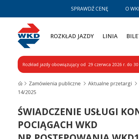
SPRAWDŹ CENĘ
O WK
WKD
ROZKŁAD JAZDY
LINIA
BILE
Rozkład jazdy obowiązujący od 29 czerwca 2026 r. do 30 s
Zamówienia publiczne
Aktualne przetargi
14/2025
ŚWIADCZENIE USŁUGI K
POCIĄGACH WKD
NR POSTĘPOWANIA WKD10