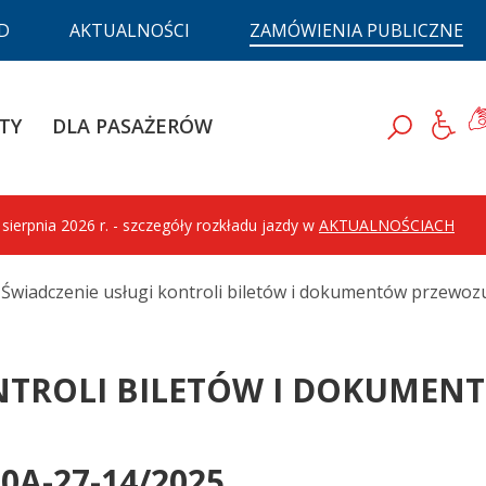
D
AKTUALNOŚCI
ZAMÓWIENIA PUBLICZNE
D
Ję
TY
DLA PASAŻERÓW
Szukaj
ierpnia 2026 r. - szczegóły rozkładu jazdy w
AKTUALNOŚCIACH
Świadczenie usługi kontroli biletów i dokumentów przew
ONTROLI BILETÓW I DOKUME
A-27-14/2025