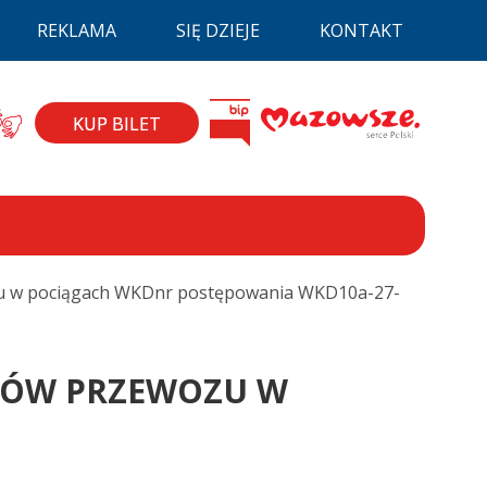
REKLAMA
SIĘ DZIEJE
KONTAKT
la niepełnospraw
BIP
zyk migowy
Mazovia
KUP BILET
ozu w pociągach WKDnr postępowania WKD10a-27-
NTÓW PRZEWOZU W