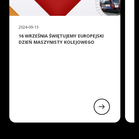
2024-09-13
20
16 WRZEŚNIA ŚWIĘTUJEMY EUROPEJSKI
W
DZIEŃ MASZYNISTY KOLEJOWEGO
E
K
(
Wa
ws
Ty
na
ud
in