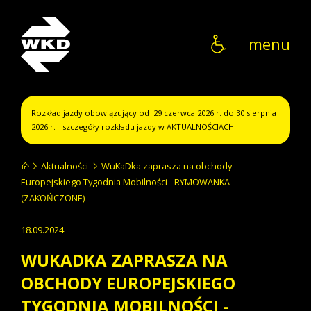
WKD
menu
Rozkład jazdy obowiązujący od 29 czerwca 2026 r. do 30 sierpnia
2026 r. - szczegóły rozkładu jazdy w
AKTUALNOŚCIACH
Aktualności
WuKaDka zaprasza na obchody
Europejskiego Tygodnia Mobilności - RYMOWANKA
(ZAKOŃCZONE)
18.09.2024
WUKADKA ZAPRASZA NA
OBCHODY EUROPEJSKIEGO
TYGODNIA MOBILNOŚCI -