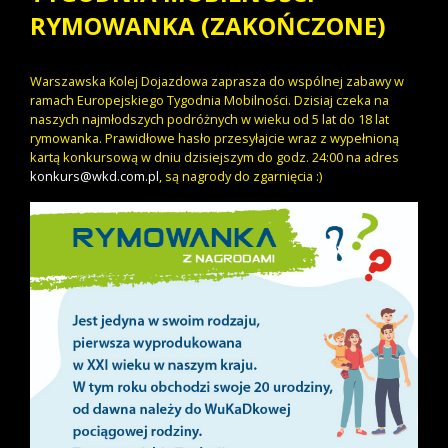
RYMOWANKA (ZAKOŃCZONE)
Warszawska Kolej Dojazdowa zaprasza do wspólnej zabawy w
ramach Europejskiego Tygodnia Mobilności. Dzisiaj czeka na
naszych najmłodszych podróżnych w wieku od 5 lat do 18 lat
rymowanka. Prawidłowe hasło przesyłajcie wraz z wypełnioną
kartą konkursową w dniu dzisiejszym do godz. 24:00 na adres
konkurs@wkd.com.pl
, są nagrody do zgarnięcia :)