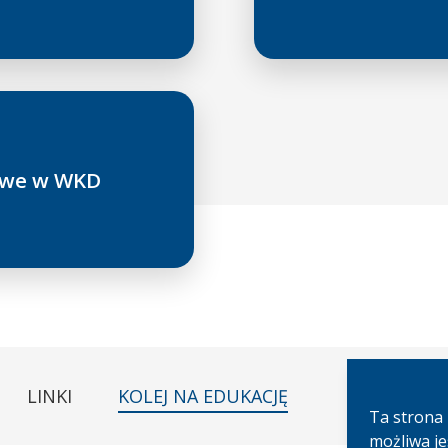
żowe w WKD
LINKI
KOLEJ NA EDUKACJĘ
Ta strona 
możliwa je