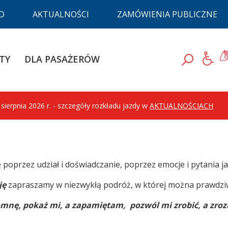
D
AKTUALNOŚCI
ZAMÓWIENIA PUBLICZNE
D
Ję
TY
DLA PASAŻERÓW
Szukaj
ierpnia 2026 r. - szczegóły rozkładu jazdy w
AKTUALNOŚCIACH
ię poprzez
udział i doświadczanie, poprzez emocje i pytania 
ję
z
apraszamy w niezwykłą podróż, w której można prawdzi
omnę, pokaż mi, a zapamiętam, pozwól mi zrobić, a zr