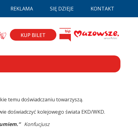
REKLAMA
SIĘ DZIEJE
KONTAKT
la niepełnospraw
BIP
zyk migowy
Mazovia
KUP BILET
jakie temu doświadczaniu towarzyszą.
wie doświadczyć kolejowego świata EKD/WKD.
ozumiem.”
Konfucjusz