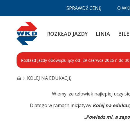
SPRAWDŹ CENĘ
O WK
WKD
ROZKŁAD JAZDY
LINIA
BILE
Rozkład jazdy obowiązujący od 29 czerwca 2026 r. do 30 s
KOLEJ NA EDUKACJĘ
Wiemy, że człowiek najlepiej uczy s
Dlatego w ramach inicjatywy
Kolej na edukac
„Powiedz mi, a zap