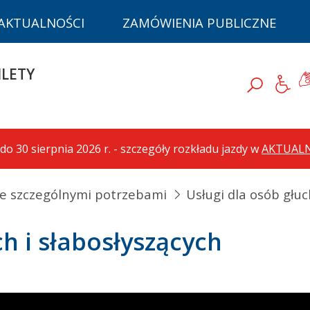
AKTUALNOŚCI
ZAMÓWIENIA PUBLICZNE
D
ILETY
Ję
Szukaj
do 30 sierpnia 2026 r. - szczegóły rozkładu jazdy w
AKTUAL
ze szczególnymi potrzebami
Usługi dla osób głuc
h i słabosłyszących