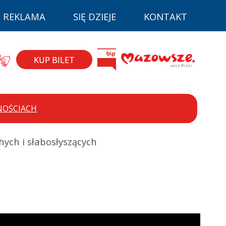
REKLAMA
SIĘ DZIEJE
KONTAKT
la niepełnospr
BIP
zyk migowy
Mazovia
KUP BILET
NOŚCIACH
hych i słabosłyszących