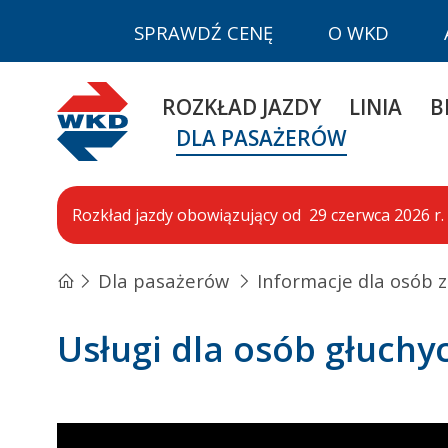
SPRAWDŹ CENĘ
O WKD
WKD
ROZKŁAD JAZDY
LINIA
B
DLA PASAŻERÓW
Rozkład jazdy obowiązujący od 29 czerwca 2026 r. 
Dla pasażerów
Informacje dla osób 
Usługi dla osób głuchyc