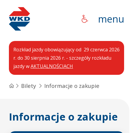
WKD
menu
Rozkład jazdy obowiązujący od 29 czerwca 2026
r. do 30 sierpnia 2026 r. - szczegóły rozkładu
jazdy w
AKTUALNOŚCIACH
Bilety
Informacje o zakupie
Informacje o zakupie
Bilety